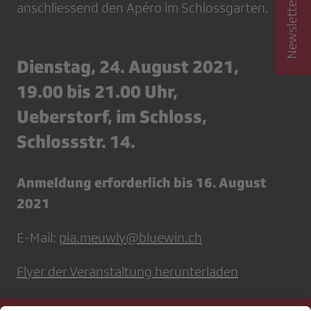
anschliessend den Apéro im Schlossgarten.
Dienstag, 24. August 2021,
19.00 bis 21.00 Uhr,
Ueberstorf, im Schloss,
Schlossstr. 14.
Anmeldung erforderlich bis 16. August
2021
E-Mail:
pia.meuwly@bluewin.ch
Flyer der Veranstaltung herunterladen