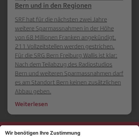
Bern und in den Regionen
SRF hat für die nächsten zwei Jahre
weitere Sparmassnahmen in der Höhe
von 68 Millionen Franken angekündigt.
211 Vollzeitstellen werden gestrichen.
Für die SRG Bern Freiburg Wallis ist klar:
Nach dem Teilabzug des Radiostudios
Bern und weiteren Sparmassnahmen darf
es am Standort Bern keinen zusätzlichen
Abbau geben.
Weiterlesen