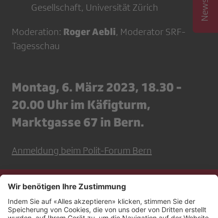
Gesellschaft, Universität Zürich
Roger Aebli
Moderation:
, Moderator SRF-
Tagesschau
Montag, 6. März 2023, 18.30 -
20.00 Uhr im Käfigturm,
Marktgasse 67 in Bern.
Anmeldung beim Polit-Forum Bern
Kontakt
Impressum