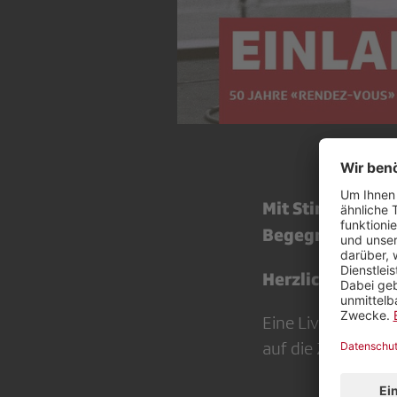
Mit Stimmen von
Begegnungen.
Herzliche Einlad
Eine Live-Sendung
auf die Zukunft de