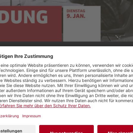
 damals, MacherInnen von heute, mit Erinnerun
ung zur Jubiläumsfeier!
 mit Rückblick auf ein halbes Jahrhundert Journalism
s Radios.