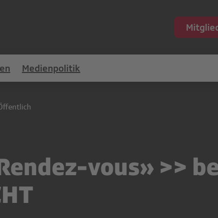
Mitgli
en
Medienpolitik
Öffentlich
Rendez-vous» >> be
CHT