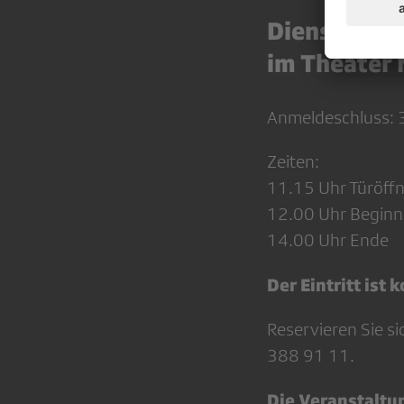
Dienstag, 9
im Theater 
Anmeldeschluss: 
Zeiten:
11.15 Uhr Türöff
12.00 Uhr Beginn
14.00 Uhr Ende
Der Eintritt ist 
Reservieren Sie si
388 91 11.
Die Veranstaltu