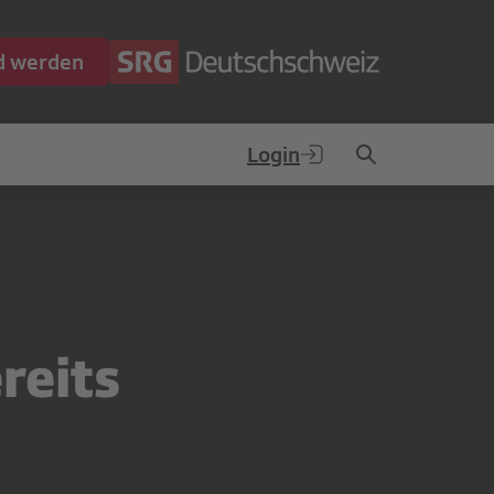
ed werden
Login
reits