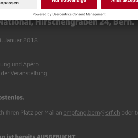
. Januar 2018,
National, Hirschengraben 24, Bern.
3. Januar 2018
nung und Apéro
 der Veranstaltung
kostenlos.
ch Ihren Platz per Mail an
empfang.bern@srf.ch
oder t
ng ist bereits AUSGEBUCHT