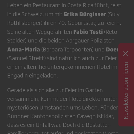
Leben ein Restaurant in Costa Rica führt, reist
Erika Bürgisser
in die Schweiz, um mit
(Suly
Röthlisberger) ihren 70. Geburtstag zu feiern.
Fabio Testi
Seine alten Weggefährten
(Reto
Stalder) und die beiden Aargauer Polizisten
Anna-Maria
Doerig
(Barbara Terpoorten) und
(Samuel Streiff) sind natürlich auch zur Feier in
Newsletter abonnieren
einem alten, heruntergekommenen Hotel im
Engadin eingeladen.
Gerade als sich alle zur Feier im Garten
versammeln, kommt der Hoteldirektor unter
mysteriösen Umständen ums Leben. Für den
Bündner Kantonspolizisten Cavegn ist klar,
dass es ein Unfall war. Doch die Bestatter-
Familie vermutet aufgrund der letzten Worte