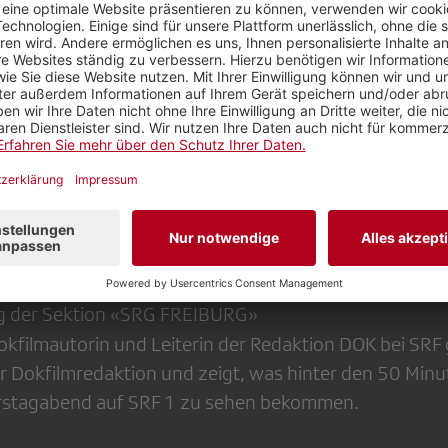
ng der Sektion «SRG FREIBURG» | Einblick in das
 mit Belinda Sallin.
ng der Sektion «SRG FREIBURG»
okfilmautorin und Leiterin der Redaktion DOK bei SRF g
r Dokfilmredaktion und zeigt, was hinter den 50 Minut
rstagabend auf SRF 1 zu sehen bekommen.