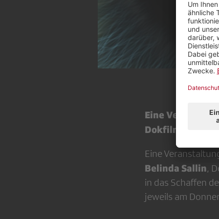
Eine Veranstaltu
Dokfilmredaktion
Eine Veranstaltu
Belinda Sallin
, D
in das Schaffen de
jeweils am Donne