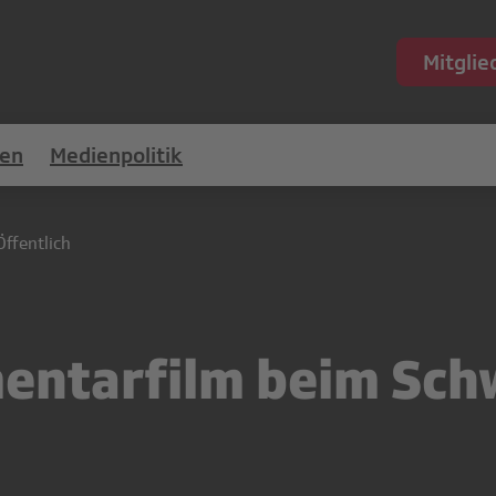
Mitgli
en
Medienpolitik
Öffentlich
entarfilm beim Sch