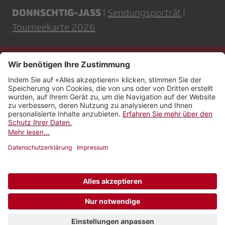
DONNSCHTIG-JASS
|
Sendungsporträt
|
Tourneekarte 2026
Kontakt
Impressum
Rechtliches
Netiquette
Nutzungsbedingungen
AGB Payyo
Datenschutzeinstellungen
Newsletter abonnieren