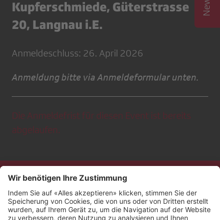
Kupferschmiede, Güterstrasse
20, Langnau i.E.
Anmeldeschluss: 26. April 2026
Anmeldung bitte via Anmeldeformular unten.
Die Anmeldefrist für diesen Event ist bereits
abgelaufen.
Kontakt
Impressum