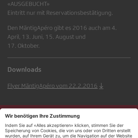
«AUSGEBUCHT»
Eintritt nur mit Reservationsbestätigung.
Den MäntigApéro gibt es 2016 auch am 4.
April, 13. Juni, 15. August und
17. Oktober.
Downloads
Flyer MäntigApéro vom 22.2.2016
Kontakt
Impressum