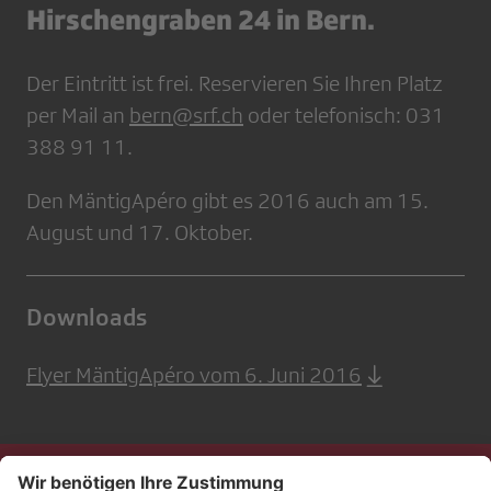
Hirschengraben 24 in Bern.
Der Eintritt ist frei. Reservieren Sie Ihren Platz
per Mail an
bern@srf.ch
oder telefonisch: 031
388 91 11.
Den MäntigApéro gibt es 2016 auch am 15.
August und 17. Oktober.
Downloads
Flyer MäntigApéro vom 6. Juni 2016