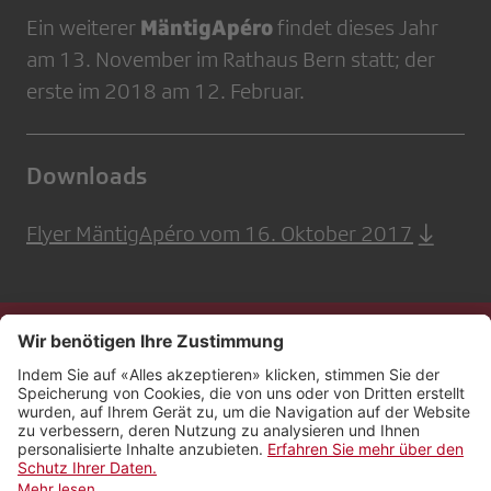
MäntigApéro
Ein weiterer
findet dieses Jahr
am 13. November im Rathaus Bern statt; der
erste im 2018 am 12. Februar.
Downloads
Flyer MäntigApéro vom 16. Oktober 2017
Kontakt
Impressum
Rechtliches
Netiquette