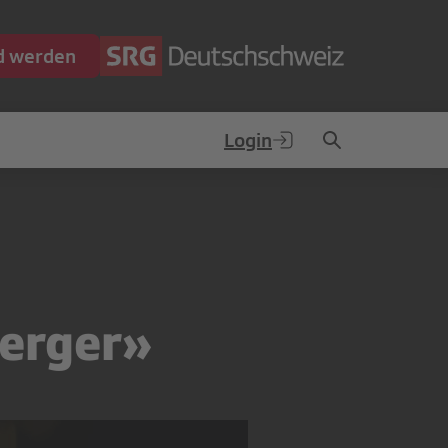
ed werden
Login
erger»