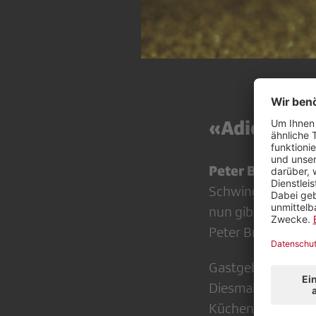
«Adieu miten
Peter Brandenb
Schwingerkönig üb
nun gibt er den St
Peter Brandenberge
Matth
Gastgeber
Diesmal richten si
Küchentisch so vi