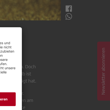
Newsletter abonnieren
ten. Vom
s Sommaruga. Doch
 Und deshalb ist
 Talk geprägt hat.
andenberger.
rsönlichkeiten am
nfangspunkte