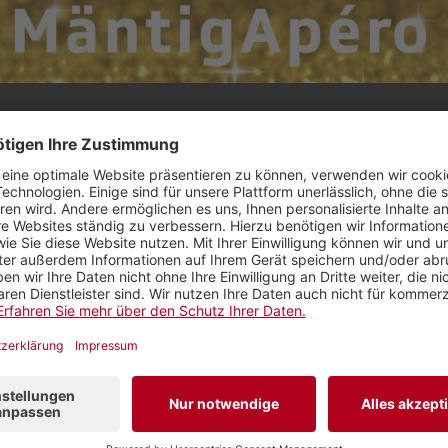
ang – Merci für alls!»
erger
spricht seit 10 Jahren am MäntigApéro mit Gäs
er die Volksmusik-Prinzessin, von Ogi über Lenz bi
uhl am Tisch und auch das Regionaljournalsteuer frei.
r der letzte Gast dieser Ära, in welcher er den Berner
ias Baumer
freut sich auf das Gespräch mit Peter Br
ch die Fragen an ihn, der mit seiner Neugierde den Pe
eles zu entlocken wusste. Schluss-, Zwischen- und A