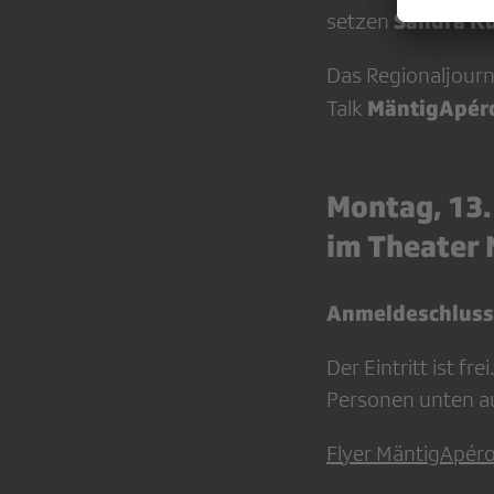
Sandra K
setzen
Das Regionaljourna
MäntigApér
Talk
Montag, 13.
im Theater 
Anmeldeschluss
Der Eintritt ist f
Personen unten au
Flyer MäntigApé