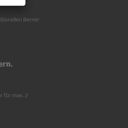
itionellen Berner
ern.
ar für max. 2