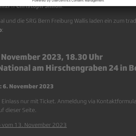
ünzi
Christoph Simon
&
.
l und die SRG Bern Freiburg Wallis laden ein zum trad
o
:
 November 2023, 18.30 Uhr
National am Hirschengraben 24 in B
: 6. November 2023
rei. Einlass nur mit Ticket. Anmeldung via Kontaktformul
f dieser Seite.
ro vom 13. November 2023