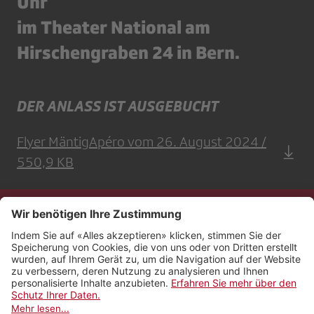
Uhr
im Theater National am
Hirschengraben 24 in Bern.
DER ANLASS IST AUSGEBUCHT
Flyer MäntigApéro vom 26. August 2024 /
550,9 KB
Kontakt
Impressum
Rechtliches
Netiquette