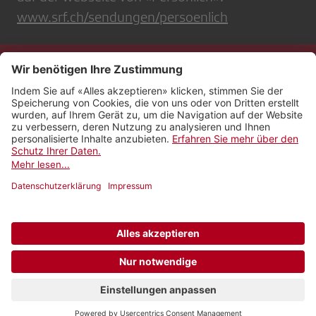
www.srf.ch/sendungen/persoenlich
Kontakt
Impressum
Rechtliches
Netiquette
Nutzungsbedingungen
AGB Payyo
Datenschutzeinstellungen
Newsletter abonnieren