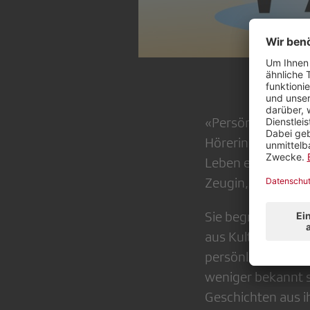
«Persönlich» ist 
Hörerinnen und Hö
Leben erzählen. G
Zeugin, Olivia Röll
Sie begrüssen Wo
aus Kultur, Unterh
persönlichen Seite
weniger bekannt 
Geschichten aus 