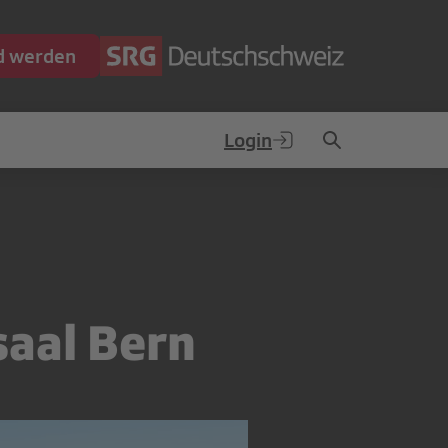
ed werden
Login
saal Bern