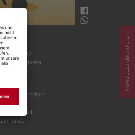
Newsletter abonnieren
 Rund 450'000
 Gäste aus ihrem
r, Christian
 Gesprächspartner
 von ihrer
Öffentlichkeit
spannende