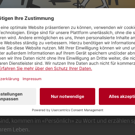
eine der erfolgreichsten Sendungen von Radio SRF 1.
rer sind jeden Sonntagmorgen live dabei, wenn zwei
astgeber:innen der Sendung sind Michèle Schönbächle
in und Dani Fohrler.
che für Woche bekannte Gesprächspartnerinnen und
altung, Wirtschaft und Politik, die sich in der Sendung
 zeigen. Aber auch Persönlichkeiten, die einer breiten 
sind, kommen im «Persönlich» zu Wort und erzählen 
ihrem Leben.