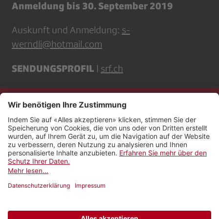
Anmeldung bis 30. September 2019
Auskunft und Anmeldung:
s-
werndli@hotmail.com
SENDUNGSPROFIL
|
srf.ch
Kontakt
Impressum
Rechtliches
Netiquette
Nutzungsbedingungen
AGB Payyo
Datenschutzeinstellungen