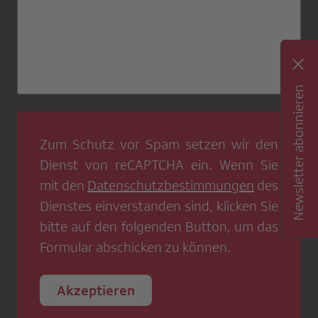
Newsletter abonnieren
Zum Schutz vor Spam setzen wir den
Dienst von
reCAPTCHA
ein. Wenn Sie
mit den
Datenschutzbestimmungen
des
Dienstes einverstanden sind, klicken Sie
bitte auf den folgenden Button, um das
Formular abschicken zu können.
Akzeptieren