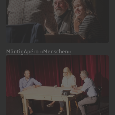
MäntigApéro «Menschen»