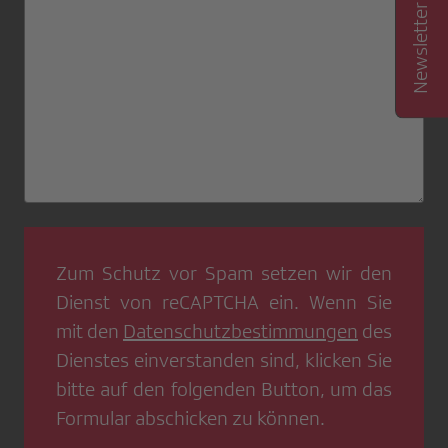
Zum Schutz vor Spam setzen wir den
Dienst von
reCAPTCHA
ein. Wenn Sie
mit den
Datenschutzbestimmungen
des
Dienstes einverstanden sind, klicken Sie
bitte auf den folgenden Button, um das
Formular abschicken zu können.