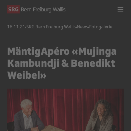
16.11.21
SRG Bern Freiburg Wallis
News
Fotogalerie
MäntigApéro «Mujinga
Kambundji & Benedikt
Weibel»