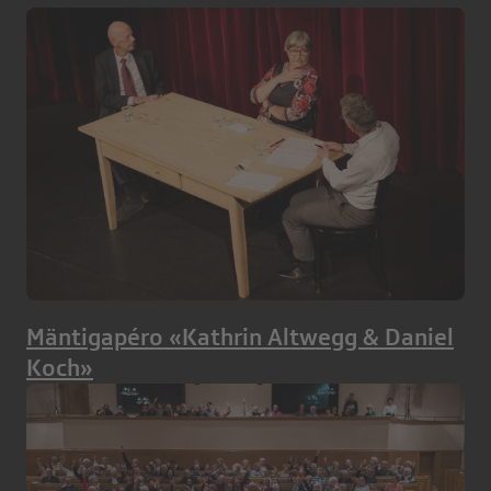
Mäntigapéro «Kathrin Altwegg & Daniel
Koch»