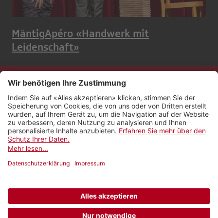
MäntigApéro «Handwerk mit
Leidenschaft»
Kontakt
Impressum
Rechtliches
Netiquette
Nutzungsbedingungen
AGB Payyo
Datenschutzeinstellungen