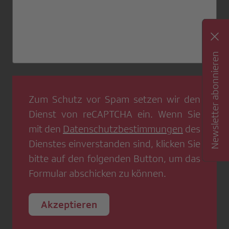
Newsletter abonnieren
Zum Schutz vor Spam setzen wir den
Dienst von
reCAPTCHA
ein. Wenn Sie
mit den
Datenschutzbestimmungen
des
Dienstes einverstanden sind, klicken Sie
bitte auf den folgenden Button, um das
Formular abschicken zu können.
Akzeptieren