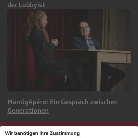
der Lobbyist
MäntigApéro: Ein Gespräch zwischen
Generationen