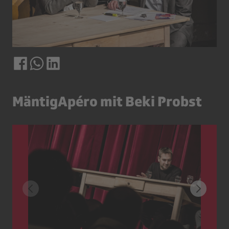
MäntigApéro mit Beki Probst