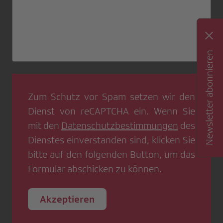
Newsletter abonnieren
Zum Schutz vor Spam setzen wir den
Dienst von
reCAPTCHA
ein. Wenn Sie
mit den
Datenschutzbestimmungen
des
Dienstes einverstanden sind, klicken Sie
bitte auf den folgenden Button, um das
Formular abschicken zu können.
Akzeptieren