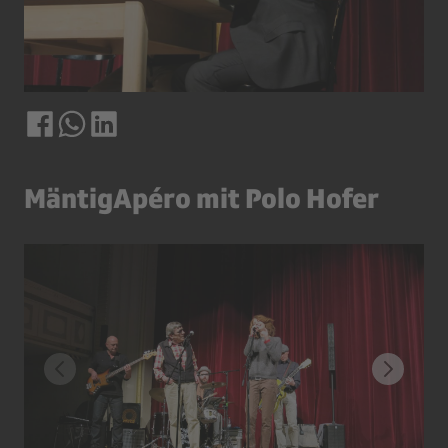
MäntigApéro mit Polo Hofer