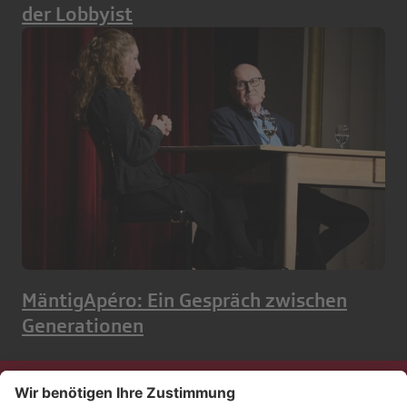
der Lobbyist
MäntigApéro: Ein Gespräch zwischen
Generationen