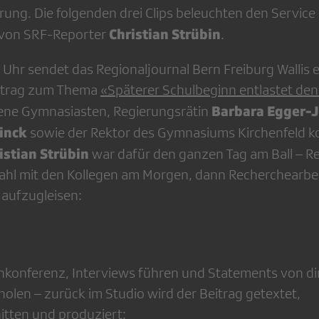
ung. Die folgenden drei Clips beleuchten den Service
Christian Strübin
s von SRF-Reporter
.
hr sendet das Regionaljournal Bern Freiburg Wallis 
itrag zum Thema
«Späterer Schulbeginn entlastet den
Barbara Egger-
fene Gymnasiasten, Regierungsrätin
inck
sowie der Rektor des Gymnasiums Kirchenfeld 
istian Strübin
war dafür den ganzen Tag am Ball – R
l mit den Kollegen am Morgen, dann Recherchearbei
 aufzugleisen:
konferenz, Interviews führen und Statements von di
olen – zurück im Studio wird der Beitrag getextet,
ten und produziert: