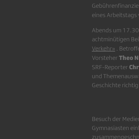
Gebührenfinanzier
eines Arbeitstag
Abends um 17.30 U
achtminütigen Be
Verkehr»
. Betrof
Theo N
Vorsteher
Chr
SRF-Reporter
und Themenauswah
Geschichte richtig
Besuch der Medien
Gymnasiasten einh
zusammengeschnit