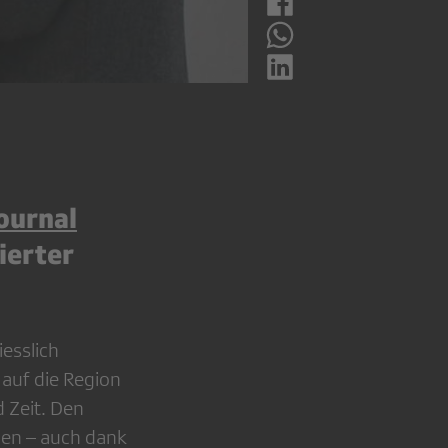
ournal
ierter
esslich
auf die Region
 Zeit. Den
ben – auch dank