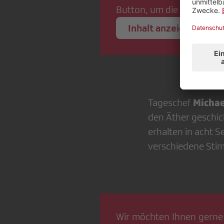
Button, um die Inhalte an
Inhalt anzeigen
Michae
Tageschef
den Äther geschic
erhalten in acht 
verschiedene St
Wir möchten Ihnen gerne