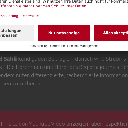
zuzeigen.
l Sahli
kündigt den Beitrag an, danach wird Strübins
kt. Die Hörerinnen und Hörer des Regionaljournals Ber
Sendeminuten differenzierte, recherchierte Informatio
immen zum Thema:
 Inhalte von
YouTube Video
anzeigen, aber respektiere