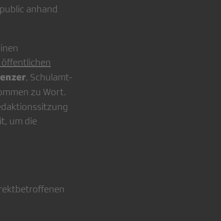
 public anhand
einen
 öffentlichen
Jenzer
, Schulamt-
kommen zu Wort.
edaktionssitzung
t, um die
rektbetroffenen