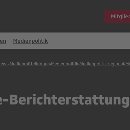
Mitgli
en
Medienpolitik
News
Medienmitteilungen
Medienpolitik
Medienpolitik regional
Me
-Berichterstattung