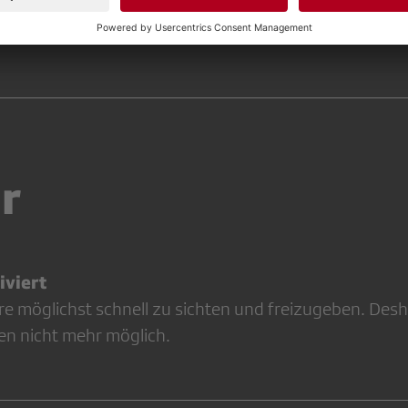
EGIONALJOURNAL
SRFONLINE
MEDIENPOLITIK
REGIONALJ
r
viert
re möglichst schnell zu sichten und freizugeben. Desh
en nicht mehr möglich.