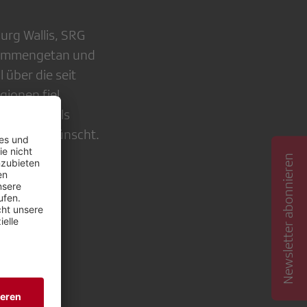
rg Wallis, SRG
usammengetan und
 über die seit
gionen fiel
aum wird als
trategie wünscht.
Newsletter abonnieren