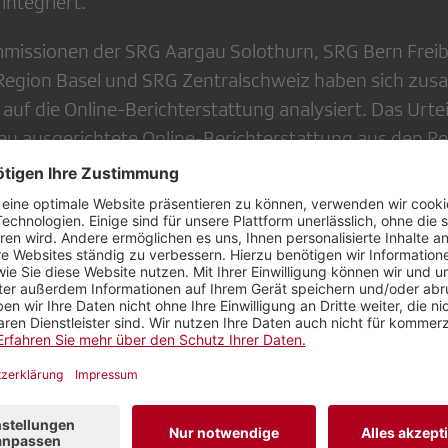
integriert.
issionen der SRG Aargau Solothurn, SRG Bern Freibu
Region Basel und SRG Zentralschweiz haben sich z
uf die Online-Berichterstattung analysiert. Das Urteil
u ausgerichtete Online-Berichterstattung aus den Re
h aus. Der Rückzug aus dem lokalen und regionalen R
chtet, weshalb man sich eine Neubeurteilung dieser S
herunterladen / 128,9 KB