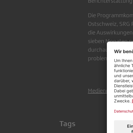
Berichterstattung 
Die Programmkomm
Ostschweiz, SRG 
die Auswirkungen a
sieben Monaten ne
durchaus skeptisc
problematisch era
Medienmitteilung 
Tags