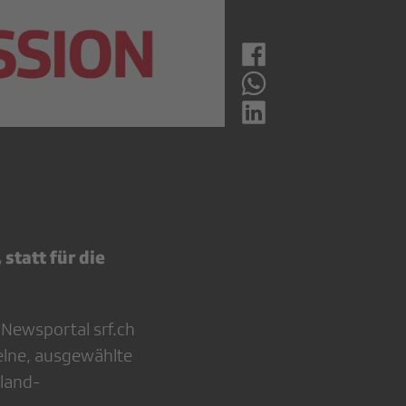
statt für die
Newsportal srf.ch
elne, ausgewählte
nland-