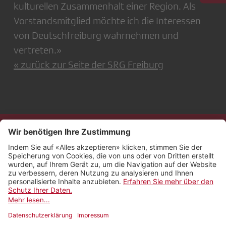
kulturellen Zusammenhalt einer Region. Als
Vorstandsmitglied möchte ich die Interessen
von Deutschfreiburg wahrnehmen und
vertreten.»
« zurück zur Seite der SRG Freiburg
Kontakt
Impressum
Rechtliches
Netiquette
Nutzungsbedingungen
AGB Payyo